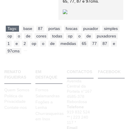
65, 77, 87 e 97cms.
Tags:
base
,
87
,
portas
,
foscas
,
puxador
,
simples
,
op
,
o
,
de
,
cores
,
todas
,
op
,
o
,
de
,
puxadores
,
1
,
e
,
2
,
op
,
o
,
de
,
medidas
,
65
,
77
,
87
,
e
,
97cms
,
RENATO
EM
CONTACTOS
FACEBOOK
FIGUEIRAS
DESTAQUE
Avenida
Central da
Quem Somos
Fornos
Portela n°167
Politica de
Salamandras
4585-378
Privacidade
Rebordosa
Fogões a
Telefone
Contate-nos
Lenha
919 832 524
Churrasqueiras
** | 223 240
em Inox
117 *
Email