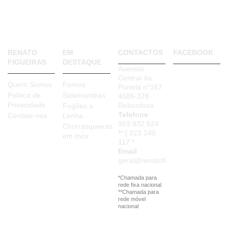
Churrasqueiras Semi-Indústriais
Churrasqueira Porco no Espeto
RENATO
EM
CONTACTOS
FACEBOOK
FIGUEIRAS
DESTAQUE
Avenida
Central da
Quem Somos
Fornos
Portela n°167
Politica de
Salamandras
4585-378
Privacidade
Rebordosa
Fogões a
Telefone
Contate-nos
Lenha
919 832 524
Churrasqueiras
** | 223 240
em Inox
117 *
Email
geral@renatofigueiras.com
*Chamada para
rede fixa nacional
**Chamada para
rede móvel
nacional