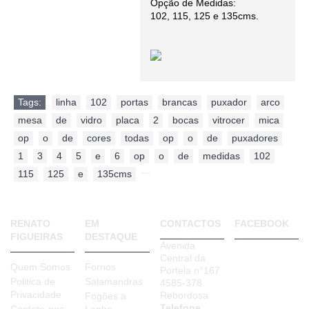
Opção de Medidas:
102, 115, 125 e 135cms.
Tags:
linha
,
102
,
portas
,
brancas
,
puxador
,
arco
,
mesa
,
de
,
vidro
,
placa
,
2
,
bocas
,
vitrocer
,
mica
,
op
,
o
,
de
,
cores
,
todas
,
op
,
o
,
de
,
puxadores
,
1
,
3
,
4
,
5
,
e
,
6
,
op
,
o
,
de
,
medidas
,
102
,
115
,
125
,
e
,
135cms
,
RENATO
EM
CONTACTOS
FACEBOOK
FIGUEIRAS
DESTAQUE
Avenida
Central da
Quem Somos
Fornos
Portela n°167
Politica de
Salamandras
4585-378
Privacidade
Rebordosa
Fogões a
Telefone