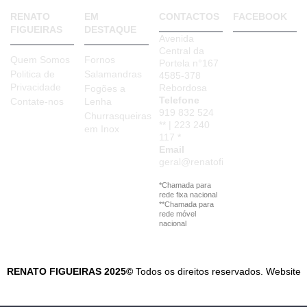
RENATO
EM
CONTACTOS
FACEBOOK
FIGUEIRAS
DESTAQUE
Avenida
Central da
Quem Somos
Fornos
Portela n°167
Politica de
Salamandras
4585-378
Privacidade
Rebordosa
Fogões a
Telefone
Contate-nos
Lenha
919 832 524
Churrasqueiras
** | 223 240
em Inox
117 *
Email
geral@renatofigueiras.com
*Chamada para
rede fixa nacional
**Chamada para
rede móvel
nacional
RENATO FIGUEIRAS 2025©
Todos os direitos reservados. Website