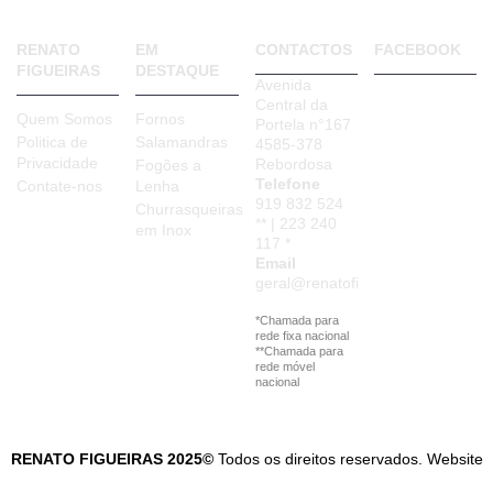
RENATO
EM
CONTACTOS
FACEBOOK
FIGUEIRAS
DESTAQUE
Avenida
Central da
Quem Somos
Fornos
Portela n°167
Politica de
Salamandras
4585-378
Privacidade
Rebordosa
Fogões a
Telefone
Contate-nos
Lenha
919 832 524
Churrasqueiras
** | 223 240
em Inox
117 *
Email
geral@renatofigueiras.com
*Chamada para
rede fixa nacional
**Chamada para
rede móvel
nacional
RENATO FIGUEIRAS 2025©
Todos os direitos reservados. Website