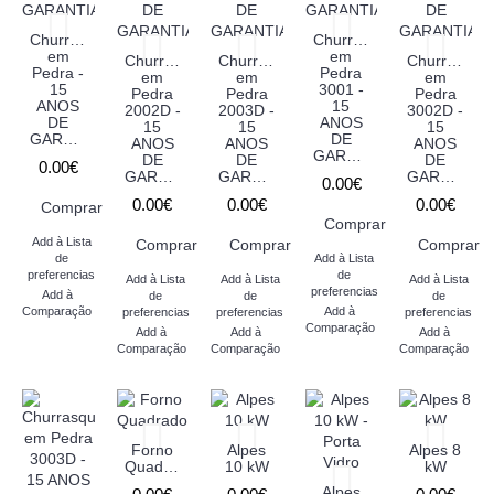
Churrasqueira
Churrasqueira
em
em
Churrasqueira
Churrasqueira
Churrasquei
Pedra -
Pedra
em
em
em
15
3001 -
Pedra
Pedra
Pedra
ANOS
15
2002D -
2003D -
3002D -
DE
ANOS
15
15
15
GARANTIA
DE
ANOS
ANOS
ANOS
GARANTIA
DE
DE
DE
0.00€
GARANTIA
GARANTIA
GARANTIA
0.00€
0.00€
0.00€
0.00€
Comprar
Comprar
Add à Lista
Comprar
Comprar
Comprar
de
Add à Lista
preferencias
de
Add à Lista
Add à Lista
Add à Lista
preferencias
Add à
de
de
de
Comparação
Add à
preferencias
preferencias
preferencias
Comparação
Add à
Add à
Add à
Comparação
Comparação
Comparação
Forno
Alpes
Alpes 8
Quadrado
10 kW
kW
Alpes