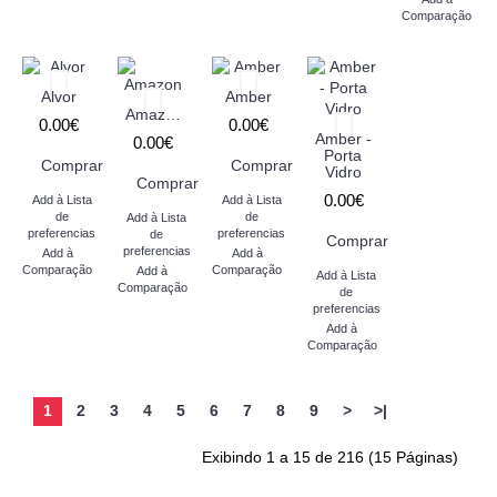
Comparação
Alvor
Amber
Amazon
0.00€
0.00€
Amber -
0.00€
Porta
Comprar
Comprar
Vidro
Comprar
0.00€
Add à Lista
Add à Lista
de
de
Add à Lista
preferencias
preferencias
de
Comprar
preferencias
Add à
Add à
Comparação
Comparação
Add à
Add à Lista
Comparação
de
preferencias
Add à
Comparação
1
2
3
4
5
6
7
8
9
>
>|
Exibindo 1 a 15 de 216 (15 Páginas)