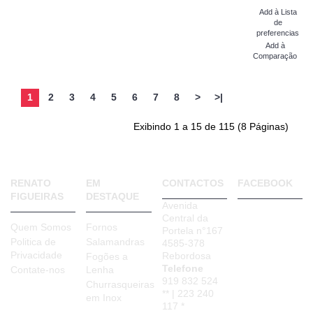
Add à Lista
de
preferencias
Add à
Comparação
1
2
3
4
5
6
7
8
>
>|
Exibindo 1 a 15 de 115 (8 Páginas)
RENATO
EM
CONTACTOS
FACEBOOK
FIGUEIRAS
DESTAQUE
Avenida
Central da
Quem Somos
Fornos
Portela n°167
Politica de
Salamandras
4585-378
Privacidade
Rebordosa
Fogões a
Telefone
Contate-nos
Lenha
919 832 524
Churrasqueiras
** | 223 240
em Inox
117 *