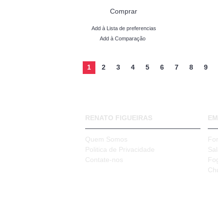
Comprar
Add à Lista de preferencias
Add à Comparação
1
2
3
4
5
6
7
8
9
RENATO FIGUEIRAS
EM
Quem Somos
Fo
Politica de Privacidade
Sa
Contate-nos
Fo
Ch