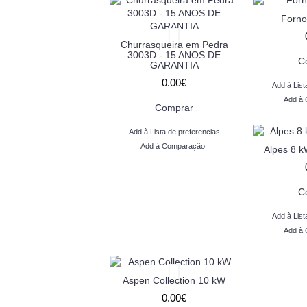
Forno
Churrasqueira em Pedra
3003D - 15 ANOS DE
C
GARANTIA
0.00€
Add à List
Add à
Comprar
Add à Lista de preferencias
Add à Comparação
Alpes 8 k
C
Add à List
Add à
Aspen Collection 10 kW
0.00€