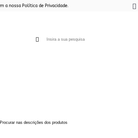
m a nossa Política de Privacidade.
S A LENHA
CHURRASQUEIRAS EM PEDRA
FOGÕES 
Procurar nas descrições dos produtos