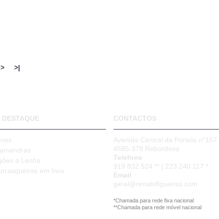
>
>|
 DESTAQUE
CONTACTOS
rnos
Avenida Central da Portela n°167
4585-378 Rebordosa
lamandras
Telefone
gões a Lenha
919 832 524 ** | 223 240 117 *
urrasqueiras em Inox
Email
geral@renatofigueiras.com
*Chamada para rede fixa nacional
**Chamada para rede móvel nacional