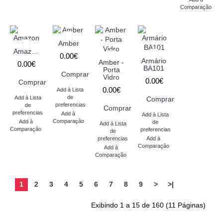
Comparação
Amber
Amazon
0.00€
Armário
Amber -
0.00€
BA101
Porta
Comprar
Vidro
0.00€
Comprar
0.00€
Add à Lista
de
Add à Lista
Comprar
preferencias
de
Comprar
preferencias
Add à
Add à Lista
Comparação
Add à
de
Add à Lista
Comparação
preferencias
de
preferencias
Add à
Comparação
Add à
Comparação
1
2
3
4
5
6
7
8
9
>
>|
Exibindo 1 a 15 de 160 (11 Páginas)