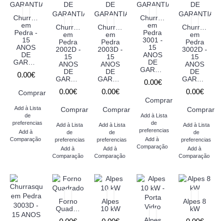
Churrasqueira
Churrasqueira
em
em
Churrasqueira
Churrasqueira
Churrasquei
Pedra -
Pedra
em
em
em
15
3001 -
Pedra
Pedra
Pedra
ANOS
15
2002D -
2003D -
3002D -
DE
ANOS
15
15
15
GARANTIA
DE
ANOS
ANOS
ANOS
GARANTIA
DE
DE
DE
0.00€
GARANTIA
GARANTIA
GARANTIA
0.00€
0.00€
0.00€
0.00€
Comprar
Comprar
Add à Lista
Comprar
Comprar
Comprar
de
Add à Lista
preferencias
de
Add à Lista
Add à Lista
Add à Lista
preferencias
Add à
de
de
de
Comparação
Add à
preferencias
preferencias
preferencias
Comparação
Add à
Add à
Add à
Comparação
Comparação
Comparação
Forno
Alpes
Alpes 8
Quadrado
10 kW
kW
Alpes