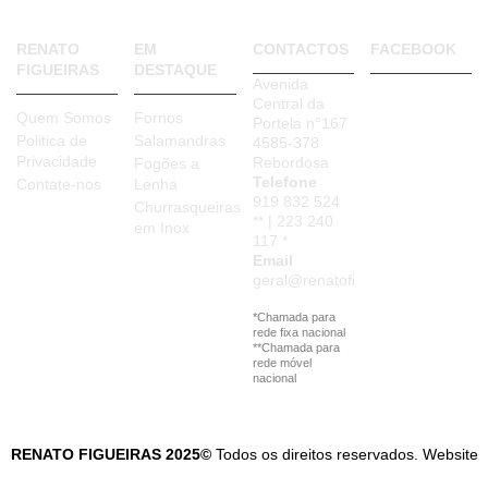
RENATO
EM
CONTACTOS
FACEBOOK
FIGUEIRAS
DESTAQUE
Avenida
Central da
Quem Somos
Fornos
Portela n°167
Politica de
Salamandras
4585-378
Privacidade
Rebordosa
Fogões a
Telefone
Contate-nos
Lenha
919 832 524
Churrasqueiras
** | 223 240
em Inox
117 *
Email
geral@renatofigueiras.com
*Chamada para
rede fixa nacional
**Chamada para
rede móvel
nacional
RENATO FIGUEIRAS 2025©
Todos os direitos reservados. Website