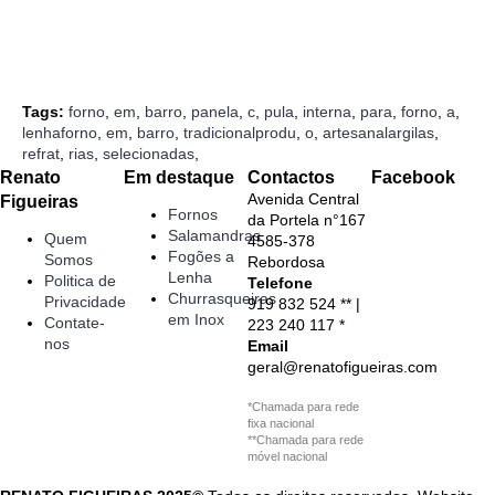
Continuar
Tags:
forno
,
em
,
barro
,
panela
,
c
,
pula
,
interna
,
para
,
forno
,
a
,
lenhaforno
,
em
,
barro
,
tradicionalprodu
,
o
,
artesanalargilas
,
refrat
,
rias
,
selecionadas
,
Renato
Em destaque
Contactos
Facebook
Avenida Central
Figueiras
Fornos
da Portela n°167
Salamandras
Quem
4585-378
Fogões a
Somos
Rebordosa
Lenha
Politica de
Telefone
Churrasqueiras
Privacidade
919 832 524 ** |
em Inox
Contate-
223 240 117 *
nos
Email
geral@renatofigueiras.com
*Chamada para rede
fixa nacional
**Chamada para rede
móvel nacional