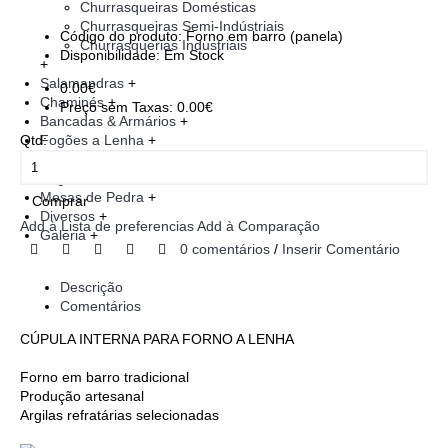
Churrasqueiras Domésticas
Churrasqueiras Semi-Indústriais
Código do produto:
Forno em barro (panela)
Churrasquerias Industriais
Disponibilidade:
Em Stock
+
Salamandras
+
0.00€
Chaminés
+
Preço sem Taxas: 0.00€
Bancadas & Armários
+
Qtd:
Fogões a Lenha
+
Churrasqueiras em Pedra
+
Fogões Meireles
+
Mesas de Pedra
+
Comprar
Diversos
+
Add à Lista de preferencias
Add à Comparação
Galeria
+
0 comentários
/
Inserir Comentário
Descrição
Comentários
CÚPULA INTERNA PARA FORNO A LENHA
Forno em barro tradicional
Produção artesanal
Argilas refratárias selecionadas